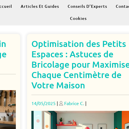
ccueil
Articles Et Guides
Conseils D’Experts
Conta
Cookies
in
Optimisation des Petits
ge
Espaces : Astuces de
Bricolage pour Maximis
Chaque Centimètre de
Votre Maison
Posted
Posted
14/05/2025
|
Fabrice C.
|
on
on