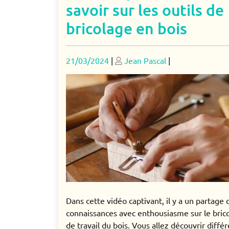
savoir sur les outils de
bricolage en bois
Posted
Posted
21/03/2024
|
Jean Pascal
|
on
on
Dans cette vidéo captivant, il y a un partage 
connaissances avec enthousiasme sur le bric
de travail du bois. Vous allez découvrir diffé