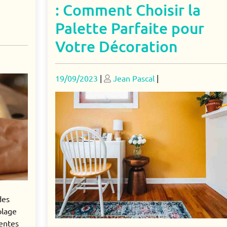
: Comment Choisir la
Palette Parfaite pour
Votre Décoration
Posted
Posted
19/09/2023
|
Jean Pascal
|
on
on
des
olage
rentes