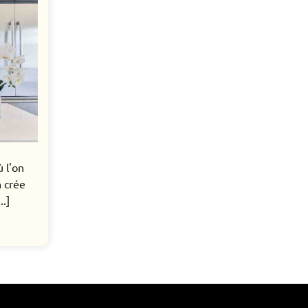
ù l'on
n crée
..]