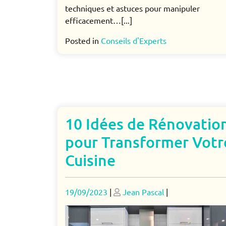
techniques et astuces pour manipuler
efficacement…[...]
Posted in
Conseils d'Experts
10 Idées de Rénovatio
pour Transformer Votr
Cuisine
Posted
Posted
19/09/2023
|
Jean Pascal
|
on
on