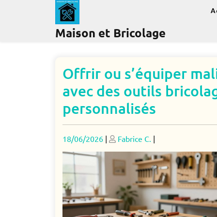
Skip
A
to
content
Maison et Bricolage
Offrir ou s’équiper mal
avec des outils bricola
personnalisés
Posted
Posted
18/06/2026
|
Fabrice C.
|
on
on