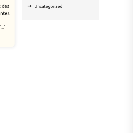
x des
Uncategorized
antes
..]